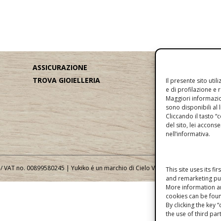
ASSICURAZIONE
po
TROVA GIOIELLERIA
po
Il presente sito util
e di profilazione e 
G
Maggiori informazio
sono disponibili al 
Cliccando il tasto 
del sito, lei acconse
nell’informativa.
a / VAT no. 00899580245 | Yukiko é un marchio di Cielo Venezia 1270.
Scopri la s
This site uses its fi
and remarketing pu
More information a
cookies can be found
By clicking the key 
the use of third pa