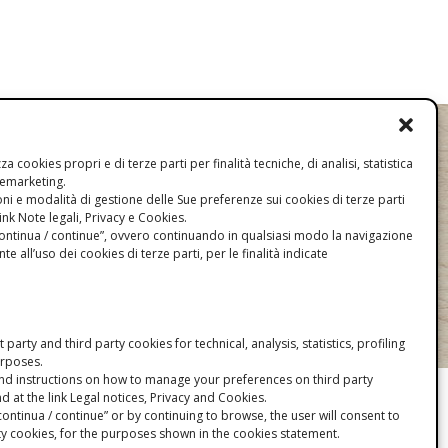
litica sulla privacy
litica sui cookies
izza cookies propri e di terze parti per finalità tecniche, di analisi, statistica
remarketing.
PSR
ni e modalità di gestione delle Sue preferenze sui cookies di terze parti
link Note legali, Privacy e Cookies.
“continua / continue”, ovvero continuando in qualsiasi modo la navigazione
nte all’uso dei cookies di terze parti, per le finalità indicate
toria.
rst party and third party cookies for technical, analysis, statistics, profiling
rposes.
nd instructions on how to manage your preferences on third party
 at the link Legal notices, Privacy and Cookies.
“continua / continue” or by continuing to browse, the user will consent to
rty cookies, for the purposes shown in the cookies statement.