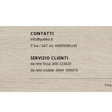
CONTATTI
info@yukiko.it
P.Iva / VAT no. 00899580245
SERVIZIO CLIENTI
da rete fissa:
800 333820
da rete mobile:
0444 -990010
P.Iv